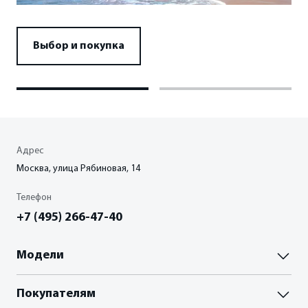
ФИНАНСЫ И КРЕДИТ
Выбор и покупка
Кредитные программы
Рассчитать кредит
Страхование
Адрес
Москва, улица Рябиновая, 14
Телефон
+7 (495) 266-47-40
Модели
Паладин
Покупателям
Палассо