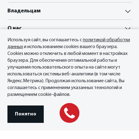
ВЫБОР И ПОКУПКА
Владельцам
Пройти тест-драйв
Акции
Акции
О нас
Прайс-листы и брошюры
Гарантия
Отзывы владельцев
Сервисные документы
О Бренде
Используя сайт, вы соглашаетесь с
политикой обработки
Официальный сервис Oting
данных
и использованием cookies вашего браузера.
ФИНАНСЫ И КРЕДИТ
Планета Паладин
Cookies можно отключить в любой момент в настройках
Кредитные программы
Новости
Мы в соцсетях
браузера. Для обеспечения оптимальной работы и
Рассчитать кредит
СМИ о нас
улучшения пользовательского опыта на сайте могут
Страхование
Контакты
использоваться системы веб-аналитики (в том числе
Яндекс.Метрика). Продолжая использование сайта, Вы
соглашаетесь с применением указанных технологий и
размещением cookie-файлов.
© 2026 ФИЛИАЛ ООО «ГИПЕРИОН ЛИЗИНГ (ТЯНЬЦЗИНЬ)», официальный
дистрибьютор OTING в России.
Правовая информация
Понятно
Сделано в ПЕРКС