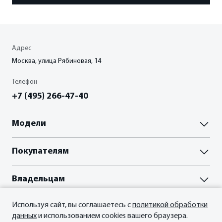
Адрес
Москва, улица Рябиновая, 14
Телефон
+7 (495) 266-47-40
Модели
Паладин
Покупателям
Палассо
ВЫБОР И ПОКУПКА
Владельцам
Пройти тест-драйв
Акции
Акции
Используя сайт, вы соглашаетесь с
политикой обработки
О нас
Прайс-листы и брошюры
Гарантия
данных
и использованием cookies вашего браузера.
Отзывы владельцев