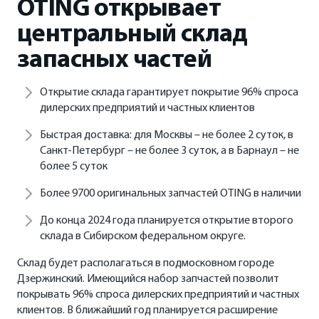
OTING открывает
ФИНАНСЫ И КРЕДИТ
центральный склад
Кредитные программы
запасных частей
Рассчитать кредит
Открытие склада гарантирует покрытие 96% спроса
дилерских предприятий и частных клиентов
Страхование
Быстрая доставка: для Москвы – не более 2 суток, в
Санкт-Петербург – не более 3 суток, а в Барнаул – не
более 5 суток
Более 9700 оригинальных запчастей OTING в наличии
До конца 2024 года планируется открытие второго
склада в Сибирском федеральном округе.
Склад будет располагаться в подмосковном городе
Дзержинский. Имеющийся набор запчастей позволит
покрывать 96% спроса дилерских предприятий и частных
клиентов. В ближайший год планируется расширение