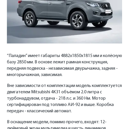
“Паладин” имеет габариты 4882х1850х1815 мм и колёсную
базу 2850 мм. В основе лежит рамная конструкция,
передняя подвеска - независимая двурычажка, задняя -
многорычажная, зависимая.
Вне зависимости от комплектации модель комплектуется
двигателем Mitsubishi 4K31 объёмом 2.0 литра с
турбонаддувом, отдача - 218 л.с. и 360 Нм. Мотор
сертифицирован под топливо АИ-92 и выше. Коробка
передач - классический автомат.
В оснащение модели, помимо прочего, входят: 12-
дюймовый экран мультимедиа и шесть динамиков,