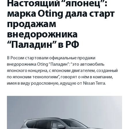
Настоящий “японец”:
ФИНАНСЫ И КРЕДИТ
марка Oting дала старт
Кредитные программы
продажам
внедорожника
Рассчитать кредит
“Паладин” в РФ
Страхование
В России стартовали официальные продажи
внедорожника Oting “Паладин”: “это автомобиль
японского концерна, с японским двигателем, созданный
по японским технологиям”, говорят о нём в компании,
имея в виду родословную, идущую от Nissan Terra.