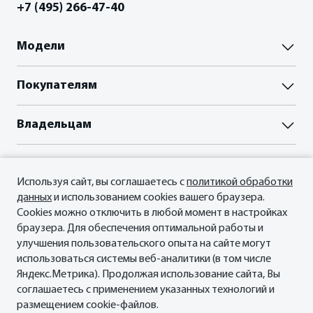
+7 (495) 266-47-40
Модели
Паладин
Покупателям
Палассо
ВЫБОР И ПОКУПКА
Владельцам
Пройти тест-драйв
Акции
Акции
О нас
Прайс-листы и брошюры
Гарантия
Отзывы владельцев
Используя сайт, вы соглашаетесь с
политикой обработки
Сервисные документы
О Бренде
данных
и использованием cookies вашего браузера.
Официальный сервис Oting
ФИНАНСЫ И КРЕДИТ
Планета Паладин
Cookies можно отключить в любой момент в настройках
Кредитные программы
Новости
браузера. Для обеспечения оптимальной работы и
Мы в соцсетях
Рассчитать кредит
улучшения пользовательского опыта на сайте могут
СМИ о нас
Страхование
использоваться системы веб-аналитики (в том числе
Контакты
Яндекс.Метрика). Продолжая использование сайта, Вы
соглашаетесь с применением указанных технологий и
размещением cookie-файлов.