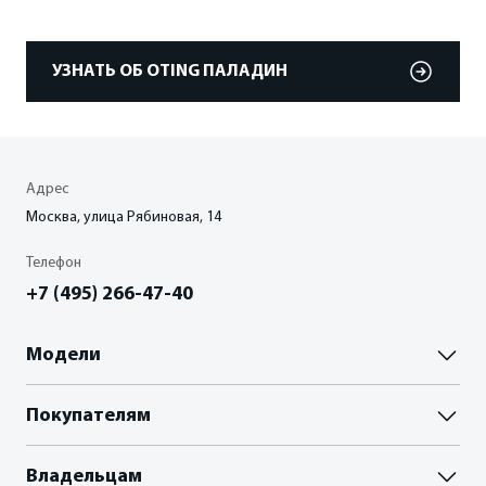
ФИНАНСЫ И КРЕДИТ
УЗНАТЬ ОБ OTING ПАЛАДИН
Кредитные программы
Рассчитать кредит
Страхование
Адрес
Москва, улица Рябиновая, 14
Телефон
+7 (495) 266-47-40
Модели
Паладин
Покупателям
Палассо
ВЫБОР И ПОКУПКА
Владельцам
Пройти тест-драйв